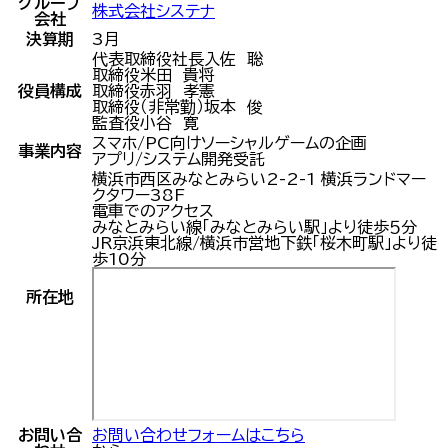
グループ
株式会社システナ
会社
決算期
3月
代表取締役社長
入佐 聡
取締役
米田 貴将
役員構成
取締役
赤羽 孝憲
取締役（非常勤）
坂本 俊
監査役
小谷 寛
スマホ/PC向けソーシャルゲームの企画
事業内容
アプリ/システム開発受託
横浜市西区みなとみらい2-2-1 横浜ランドマー
クタワー38F
電車でのアクセス
みなとみらい線「みなとみらい駅」より徒歩５分
JR京浜東北線/横浜市営地下鉄「桜木町駅」より徒
歩10分
所在地
お問い合
お問い合わせフォームはこちら